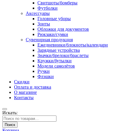
Свитшоты/бомберы
Футболки
Аксессуары
Головные уборы
Зонты
Обложки для документов
Рюкзаки/сумки
Сувенирная продукция
Ежедневники/блокноты/календари
Зарядные устройства
Значки/брелоки/браслеты
Кружки/бутылки
Модели самолётов
Ручки
Флэшки
Скидки
Оплата и доставка
О магазине
Контакты
Искать:
Поиск
Корзина