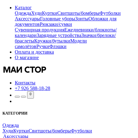
Каталог
Одежда
Худи
Куртки
Свитшоты/бомберы
Футболки
Аксессуары
Головные уборы
Зонты
Обложки для
документов
Рюкзаки/сумки
Сувенирная продукция
Ежедневники/блокноты/
календари
Зарядные устройства
Значки/брелоки/
браслеты
Кружки/бутылки
Модели
самолётов
Ручки
Флэшки
Оплата и доставка
О магазине
Контакты
+7 926 588-18-28
0
КАТЕГОРИИ
Одежда
Худи
Куртки
Свитшоты/бомберы
Футболки
Аксессуары