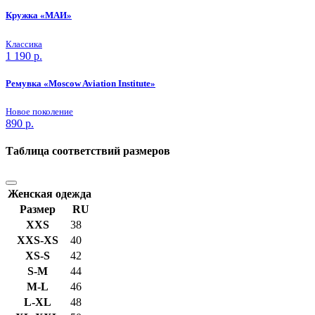
Кружка «МАИ»
Классика
1 190
р.
Ремувка «Moscow Aviation Institute»
Новое поколение
890
р.
Таблица соответствий размеров
Женская одежда
Размер
RU
XXS
38
XXS-XS
40
XS-S
42
S-M
44
M-L
46
L-XL
48