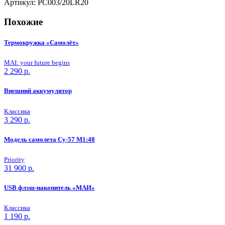
Артикул:
PC003/20LR20
Похожие
Термокружка «Самолёт»
MAI: your future begins
2 290
р.
Внешний аккумулятор
Классика
3 290
р.
Модель самолета Су-57 M1:48
Priority
31 900
р.
USB флэш-накопитель «МАИ»
Классика
1 190
р.