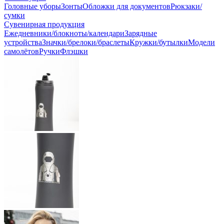
Головные уборы
Зонты
Обложки для документов
Рюкзаки/
сумки
Сувенирная продукция
Ежедневники/блокноты/календари
Зарядные
устройства
Значки/брелоки/браслеты
Кружки/бутылки
Модели
самолётов
Ручки
Флэшки