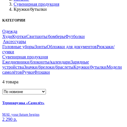
Сувенирная продукция
Кружки/бутылки
КАТЕГОРИИ
Одежда
Худи
Куртки
Свитшоты/бомберы
Футболки
Аксессуары
Головные уборы
Зонты
Обложки для документов
Рюкзаки/
сумки
Сувенирная продукция
Ежедневники/блокноты/календари
Зарядные
устройства
Значки/брелоки/браслеты
Кружки/бутылки
Модели
самолётов
Ручки
Флэшки
4 товара
Термокружка «Самолёт»
MAI: your future begins
2 290
р.