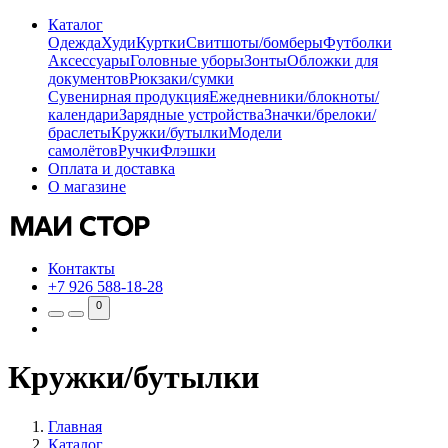
Каталог
Одежда
Худи
Куртки
Свитшоты/бомберы
Футболки
Аксессуары
Головные уборы
Зонты
Обложки для
документов
Рюкзаки/сумки
Сувенирная продукция
Ежедневники/блокноты/
календари
Зарядные устройства
Значки/брелоки/
браслеты
Кружки/бутылки
Модели
самолётов
Ручки
Флэшки
Оплата и доставка
О магазине
Контакты
+7 926 588-18-28
0
Кружки/бутылки
Главная
Каталог