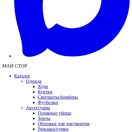
МАИ СТОР
Каталог
Одежда
Худи
Куртки
Свитшоты/бомберы
Футболки
Аксессуары
Головные уборы
Зонты
Обложки для документов
Рюкзаки/сумки