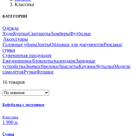
Классика
КАТЕГОРИИ
Одежда
Худи
Куртки
Свитшоты/бомберы
Футболки
Аксессуары
Головные уборы
Зонты
Обложки для документов
Рюкзаки/
сумки
Сувенирная продукция
Ежедневники/блокноты/календари
Зарядные
устройства
Значки/брелоки/браслеты
Кружки/бутылки
Модели
самолётов
Ручки
Флэшки
16 товаров
Бейсболка с логотипом
Классика
1 990
р.
Сумка