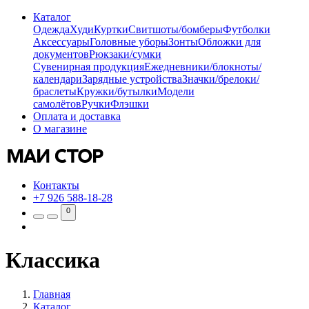
Каталог
Одежда
Худи
Куртки
Свитшоты/бомберы
Футболки
Аксессуары
Головные уборы
Зонты
Обложки для
документов
Рюкзаки/сумки
Сувенирная продукция
Ежедневники/блокноты/
календари
Зарядные устройства
Значки/брелоки/
браслеты
Кружки/бутылки
Модели
самолётов
Ручки
Флэшки
Оплата и доставка
О магазине
Контакты
+7 926 588-18-28
0
Классика
Главная
Каталог