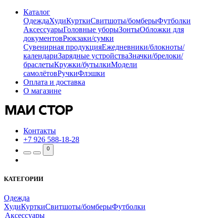
Каталог
Одежда
Худи
Куртки
Свитшоты/бомберы
Футболки
Аксессуары
Головные уборы
Зонты
Обложки для
документов
Рюкзаки/сумки
Сувенирная продукция
Ежедневники/блокноты/
календари
Зарядные устройства
Значки/брелоки/
браслеты
Кружки/бутылки
Модели
самолётов
Ручки
Флэшки
Оплата и доставка
О магазине
Контакты
+7 926 588-18-28
0
КАТЕГОРИИ
Одежда
Худи
Куртки
Свитшоты/бомберы
Футболки
Аксессуары