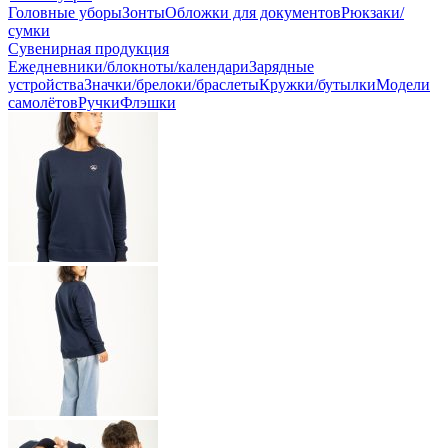
Головные уборы
Зонты
Обложки для документов
Рюкзаки/
сумки
Сувенирная продукция
Ежедневники/блокноты/календари
Зарядные
устройства
Значки/брелоки/браслеты
Кружки/бутылки
Модели
самолётов
Ручки
Флэшки