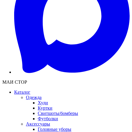
МАИ СТОР
Каталог
Одежда
Худи
Куртки
Свитшоты/бомберы
Футболки
Аксессуары
Головные уборы