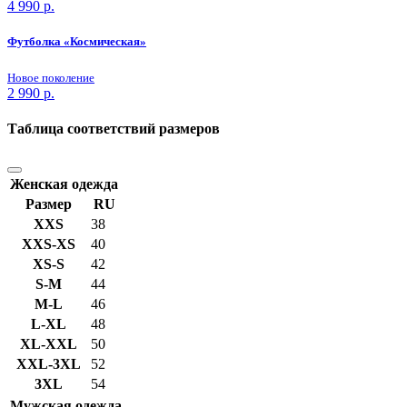
4 990
р.
Футболка «Космическая»
Новое поколение
2 990
р.
Таблица соответствий размеров
Женская одежда
Размер
RU
XXS
38
XXS-XS
40
XS-S
42
S-M
44
M-L
46
L-XL
48
XL-XXL
50
XXL-3XL
52
3XL
54
Мужская одежда